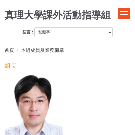
跳
到
真理大學課外活動指導組
主
要
語言：
內
容
區
首頁
本組成員及業務職掌
組長